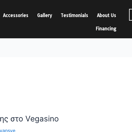
Accessories
Gallery
Testimonials
About Us
Financing
ης στο Vegasino
vansve