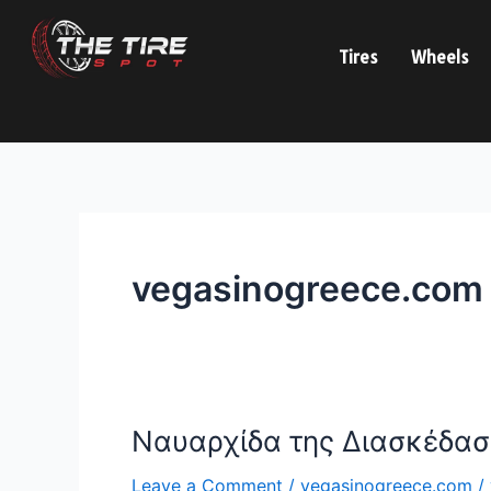
Skip
to
Tires
Wheels
content
vegasinogreece.com
Ναυαρχίδα της Διασκέδασ
Ναυαρχίδα
της
Leave a Comment
/
vegasinogreece.com
/