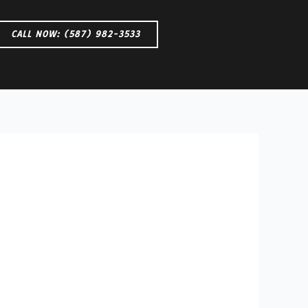
CALL NOW: (587) 982-3533