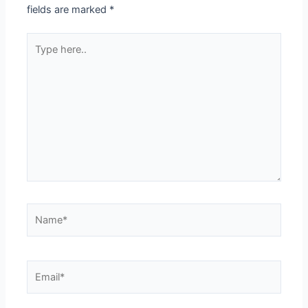
fields are marked
*
Type
here..
Name*
Email*