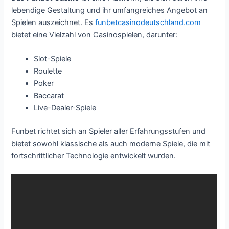
lebendige Gestaltung und ihr umfangreiches Angebot an
Spielen auszeichnet. Es
funbetcasinodeutschland.com
bietet eine Vielzahl von Casinospielen, darunter:
Slot-Spiele
Roulette
Poker
Baccarat
Live-Dealer-Spiele
Funbet richtet sich an Spieler aller Erfahrungsstufen und
bietet sowohl klassische als auch moderne Spiele, die mit
fortschrittlicher Technologie entwickelt wurden.