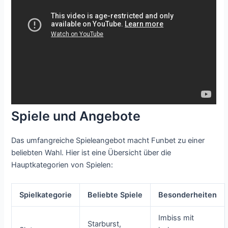
Spiele und Angebote
Das umfangreiche Spieleangebot macht Funbet zu einer
beliebten Wahl. Hier ist eine Übersicht über die
Hauptkategorien von Spielen:
Spielkategorie
Beliebte Spiele
Besonderheiten
Imbiss mit
Starburst,