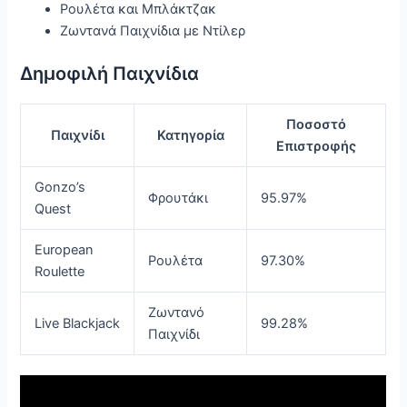
Ρουλέτα και Μπλάκτζακ
Ζωντανά Παιχνίδια με Ντίλερ
Δημοφιλή Παιχνίδια
Ποσοστό
Παιχνίδι
Κατηγορία
Επιστροφής
Gonzo’s
Φρουτάκι
95.97%
Quest
European
Ρουλέτα
97.30%
Roulette
Ζωντανό
Live Blackjack
99.28%
Παιχνίδι