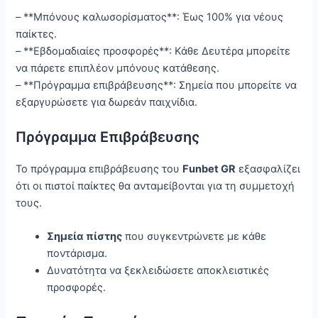
– **Μπόνους καλωσορίσματος**: Έως 100% για νέους
παίκτες.
– **Εβδομαδιαίες προσφορές**: Κάθε Δευτέρα μπορείτε
να πάρετε επιπλέον μπόνους κατάθεσης.
– **Πρόγραμμα επιβράβευσης**: Σημεία που μπορείτε να
εξαργυρώσετε για δωρεάν παιχνίδια.
Πρόγραμμα Επιβράβευσης
Το πρόγραμμα επιβράβευσης του
Funbet GR
εξασφαλίζει
ότι οι πιστοί παίκτες θα ανταμείβονται για τη συμμετοχή
τους.
Σημεία πίστης
που συγκεντρώνετε με κάθε
ποντάρισμα.
Δυνατότητα να ξεκλειδώσετε αποκλειστικές
προσφορές.