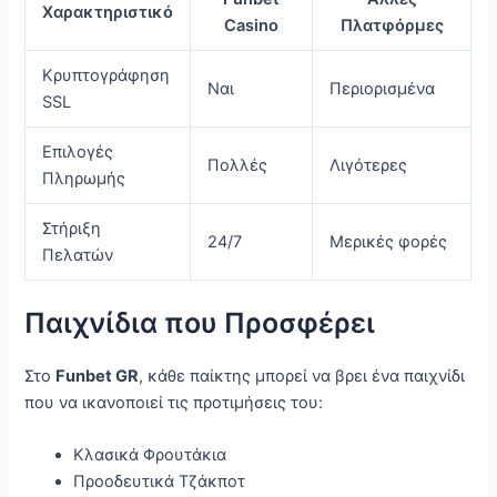
Χαρακτηριστικό
Casino
Πλατφόρμες
Κρυπτογράφηση
Ναι
Περιορισμένα
SSL
Επιλογές
Πολλές
Λιγότερες
Πληρωμής
Στήριξη
24/7
Μερικές φορές
Πελατών
Παιχνίδια που Προσφέρει
Στο
Funbet GR
, κάθε παίκτης μπορεί να βρει ένα παιχνίδι
που να ικανοποιεί τις προτιμήσεις του:
Κλασικά Φρουτάκια
Προοδευτικά Τζάκποτ