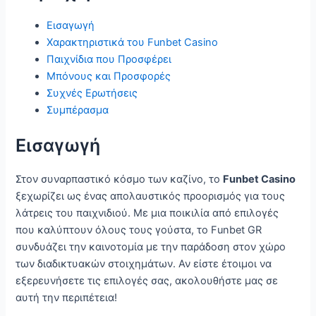
Εισαγωγή
Χαρακτηριστικά του Funbet Casino
Παιχνίδια που Προσφέρει
Μπόνους και Προσφορές
Συχνές Ερωτήσεις
Συμπέρασμα
Εισαγωγή
Στον συναρπαστικό κόσμο των καζίνο, το
Funbet Casino
ξεχωρίζει ως ένας απολαυστικός προορισμός για τους
λάτρεις του παιχνιδιού. Με μια ποικιλία από επιλογές
που καλύπτουν όλους τους γούστα, το Funbet GR
συνδυάζει την καινοτομία με την παράδοση στον χώρο
των διαδικτυακών στοιχημάτων. Αν είστε έτοιμοι να
εξερευνήσετε τις επιλογές σας, ακολουθήστε μας σε
αυτή την περιπέτεια!