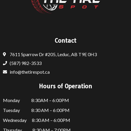
Contact
7611 Sparrow Dr #205, Leduc, AB T9E 0H3
(587) 982-3533
info@thetirespot.ca
Hours of Operation
Monday 8:30AM – 6:00PM
Tuesday 8:30 AM – 6:00PM
Wednesday 8:30 AM – 6:00PM
Thursday
8:30 AM – 7:00PM