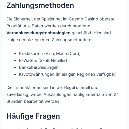
Zahlungsmethoden
Die Sicherheit der Spieler hat im Cosmo Casino oberste
Priorität. Alle Daten werden durch moderne
Verschlüsselungstechnologien
geschützt. Hier sind
einige der akzeptierten Zahlungsmethoden:
Kreditkarten (Visa, MasterCard)
E-Wallets (Skrill, Neteller)
Banküberweisungen
Kryptowährungen (in einigen Regionen verfügbar)
Die Transaktionen sind in der Regel schnell und
zuverlässig, wobei Auszahlungen häufig innerhalb von 24
Stunden bearbeitet werden.
Häufige Fragen