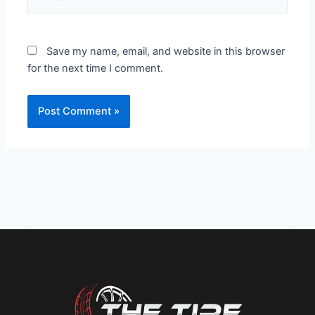
Save my name, email, and website in this browser
for the next time I comment.