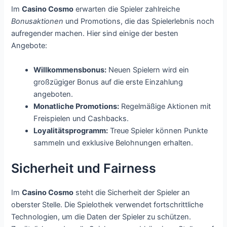
Im
Casino Cosmo
erwarten die Spieler zahlreiche
Bonusaktionen
und Promotions, die das Spielerlebnis noch
aufregender machen. Hier sind einige der besten
Angebote:
Willkommensbonus:
Neuen Spielern wird ein
großzügiger Bonus auf die erste Einzahlung
angeboten.
Monatliche Promotions:
Regelmäßige Aktionen mit
Freispielen und Cashbacks.
Loyalitätsprogramm:
Treue Spieler können Punkte
sammeln und exklusive Belohnungen erhalten.
Sicherheit und Fairness
Im
Casino Cosmo
steht die Sicherheit der Spieler an
oberster Stelle. Die Spielothek verwendet fortschrittliche
Technologien, um die Daten der Spieler zu schützen.