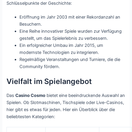
Schlüsselpunkte der Geschichte:
Eröffnung im Jahr 2003 mit einer Rekordanzahl an
Besuchern.
Eine Reihe innovativer Spiele wurden zur Verfügung
gestellt, um das Spielerlebnis zu verbessern.
Ein erfolgreicher Umbau im Jahr 2015, um
modernste Technologien zu integrieren.
Regelmäßige Veranstaltungen und Turniere, die die
Community fördern.
Vielfalt im Spielangebot
Das
Casino Cosmo
bietet eine beeindruckende Auswahl an
Spielen. Ob Slotmaschinen, Tischspiele oder Live-Casinos,
hier gibt es etwas für jeden. Hier ein Überblick über die
beliebtesten Kategorien: