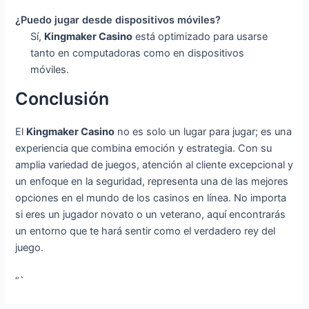
¿Puedo jugar desde dispositivos móviles?
Sí,
Kingmaker Casino
está optimizado para usarse
tanto en computadoras como en dispositivos
móviles.
Conclusión
El
Kingmaker Casino
no es solo un lugar para jugar; es una
experiencia que combina emoción y estrategia. Con su
amplia variedad de juegos, atención al cliente excepcional y
un enfoque en la seguridad, representa una de las mejores
opciones en el mundo de los casinos en línea. No importa
si eres un jugador novato o un veterano, aquí encontrarás
un entorno que te hará sentir como el verdadero rey del
juego.
“`