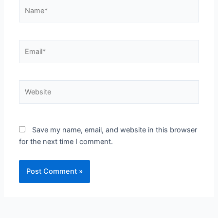
Name*
Email*
Website
Save my name, email, and website in this browser
for the next time I comment.