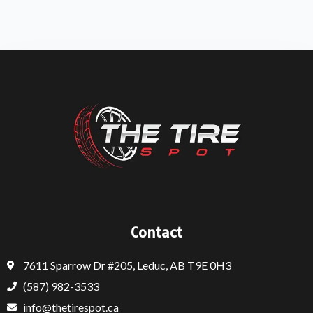
Contact
7611 Sparrow Dr #205, Leduc, AB T9E 0H3
(587) 982-3533
info@thetirespot.ca