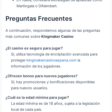
Martingala o D’Alembert.
Preguntas Frecuentes
A continuación, respondemos algunas de las preguntas
más comunes sobre
Kingmaker Casino
:
¿El casino es seguro para jugar?
Sí, utiliza tecnología de encriptación avanzada para
proteger
kingmakercasinoespana.com
la
información de los jugadores.
¿Ofrecen bonos para nuevos jugadores?
Sí, hay promociones y bonificaciones disponibles
para nuevos usuarios.
¿Cuál es la edad mínima para jugar?
La edad mínima es de 18 años, sujeta a la legislación
local de cada país.