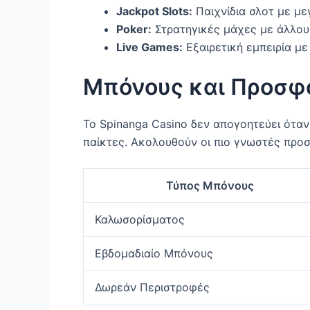
Jackpot Slots:
Παιχνίδια σλοτ με με
Poker:
Στρατηγικές μάχες με άλλου
Live Games:
Εξαιρετική εμπειρία με
Μπόνους και Προσφ
Το Spinanga Casino δεν απογοητεύει όταν
παίκτες. Ακολουθούν οι πιο γνωστές προ
Τύπος Μπόνους
Καλωσορίσματος
Εβδομαδιαίο Μπόνους
Δωρεάν Περιστροφές