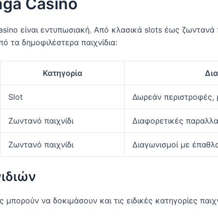
nga Casino
asino είναι εντυπωσιακή. Από κλασικά slots έως ζωντανά π
πό τα δημοφιλέστερα παιχνίδια:
Κατηγορία
Δια
Slot
Δωρεάν περιστροφές, 
Ζωντανό παιχνίδι
Διαφορετικές παραλλ
Ζωντανό παιχνίδι
Διαγωνισμοί με έπαθλ
νιδιών
ες μπορούν να δοκιμάσουν και τις ειδικές κατηγορίες παιχ