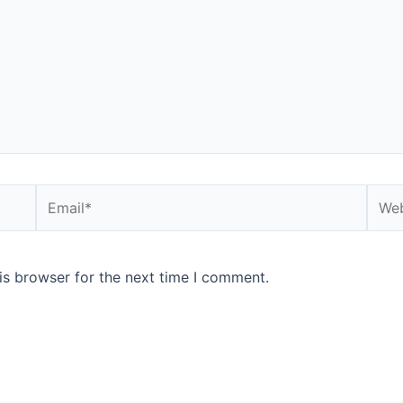
Email*
Webs
is browser for the next time I comment.