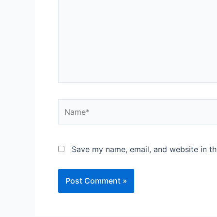
Name*
Save my name, email, and website in th