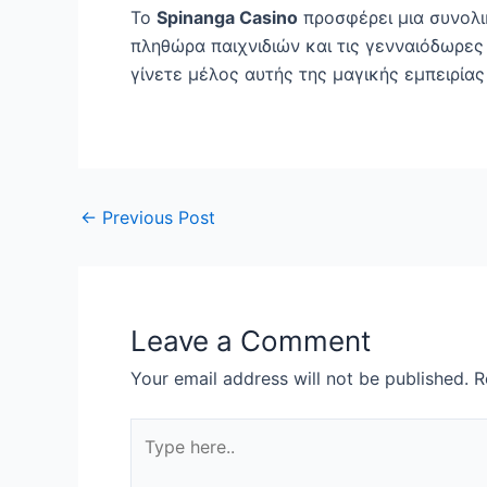
Το
Spinanga Casino
προσφέρει μια συνολικ
πληθώρα παιχνιδιών και τις γενναιόδωρες
γίνετε μέλος αυτής της μαγικής εμπειρίας
←
Previous Post
Leave a Comment
Your email address will not be published.
R
Type
here..