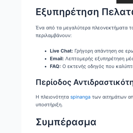
Εξυπηρέτηση Πελα
Ένα από τα μεγαλύτερα πλεονεκτήματα του 
περιλαμβάνουν:
Live Chat:
Γρήγορη απάντηση σε ερω
Email:
Λεπτομερής εξυπηρέτηση μέσ
FAQ:
Ο εκτενής οδηγός που καλύπτει
Περίοδος Αντιδραστικότ
Η πλειονότητα
spinanga
των αιτημάτων απ
υποστήριξη.
Συμπέρασμα