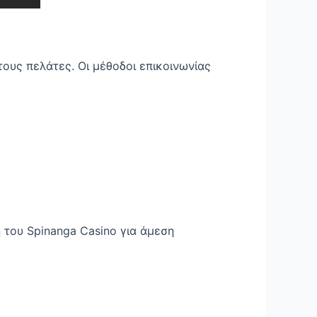
τους πελάτες. Οι μέθοδοι επικοινωνίας
του Spinanga Casino για άμεση