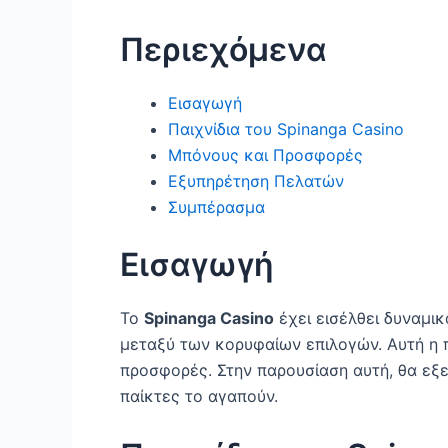
Περιεχόμενα
Εισαγωγή
Παιχνίδια του Spinanga Casino
Μπόνους και Προσφορές
Εξυπηρέτηση Πελατών
Συμπέρασμα
Εισαγωγή
Το
Spinanga Casino
έχει εισέλθει δυναμικ
μεταξύ των κορυφαίων επιλογών. Αυτή η π
προσφορές. Στην παρουσίαση αυτή, θα εξε
παίκτες το αγαπούν.