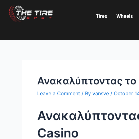
Skip
Post
to
navigation
Tires
Wheels
content
Ανακαλύπτοντας το 
Leave a Comment
/ By
vansve
/
October 1
Ανακαλύπτοντας
Casino