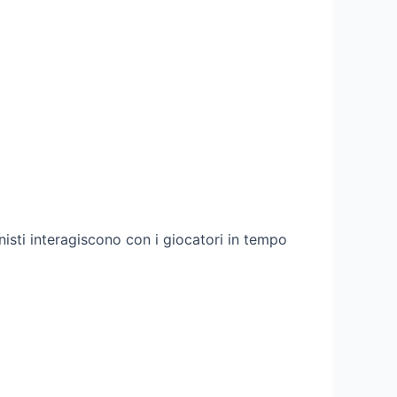
nisti interagiscono con i giocatori in tempo