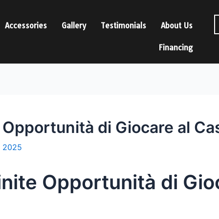
Accessories
Gallery
Testimonials
About Us
Financing
 Opportunità di Giocare al Cas
, 2025
inite Opportunità di Gio