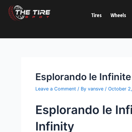
Skip
Post
to
navigation
Tires
Wheels
content
Esplorando le Infinite
Leave a Comment
/ By
vansve
/
October 2
Esplorando le Inf
Infinity