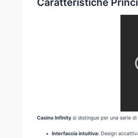
Caratteristiche Princi
Casino Infinity
si distingue per una serie d
Interfaccia intuitiva:
Design accattiva