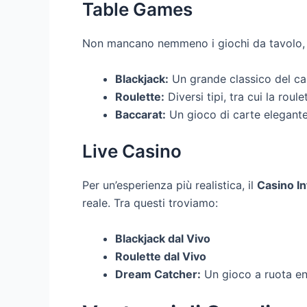
Table Games
Non mancano nemmeno i giochi da tavolo, do
Blackjack:
Un grande classico del ca
Roulette:
Diversi tipi, tra cui la rou
Baccarat:
Un gioco di carte elegante 
Live Casino
Per un’esperienza più realistica, il
Casino In
reale. Tra questi troviamo:
Blackjack dal Vivo
Roulette dal Vivo
Dream Catcher:
Un gioco a ruota ent