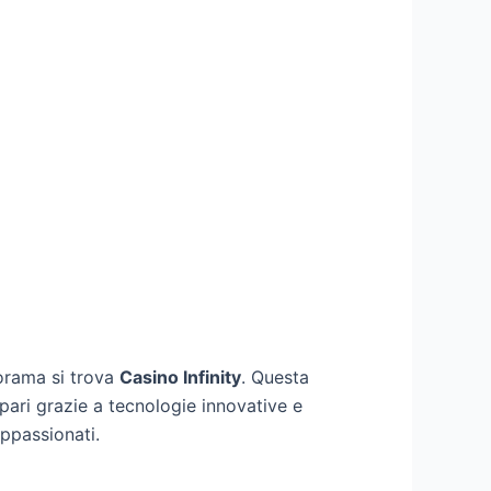
norama si trova
Casino Infinity
. Questa
ari grazie a tecnologie innovative e
appassionati.