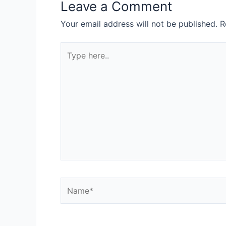
Leave a Comment
Your email address will not be published.
R
Type
here..
Name*