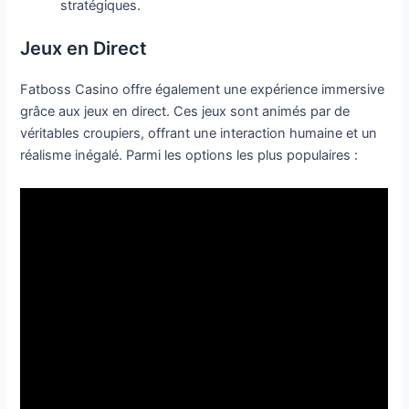
stratégiques.
Jeux en Direct
Fatboss Casino offre également une expérience immersive
grâce aux jeux en direct. Ces jeux sont animés par de
véritables croupiers, offrant une interaction humaine et un
réalisme inégalé. Parmi les options les plus populaires :