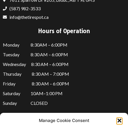
(587) 982-3533
info@thetirespot.ca
Hours of Operation
Monday 8:30AM – 6:00PM
Tuesday 8:30 AM – 6:00PM
Wednesday 8:30 AM – 6:00PM
Thursday
8:30 AM – 7:00PM
Friday
8:30 AM – 6:00PM
Saturday 10AM–1:00 PM
Sunday CLOSED
Manage Cookie Consent
Quick Links