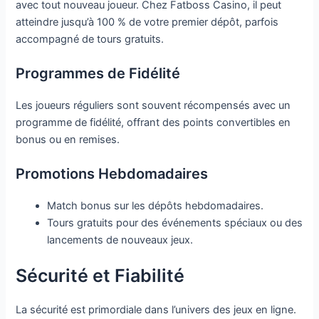
avec tout nouveau joueur. Chez Fatboss Casino, il peut
atteindre jusqu’à 100 % de votre premier dépôt, parfois
accompagné de tours gratuits.
Programmes de Fidélité
Les joueurs réguliers sont souvent récompensés avec un
programme de fidélité, offrant des points convertibles en
bonus ou en remises.
Promotions Hebdomadaires
Match bonus sur les dépôts hebdomadaires.
Tours gratuits pour des événements spéciaux ou des
lancements de nouveaux jeux.
Sécurité et Fiabilité
La sécurité est primordiale dans l’univers des jeux en ligne.