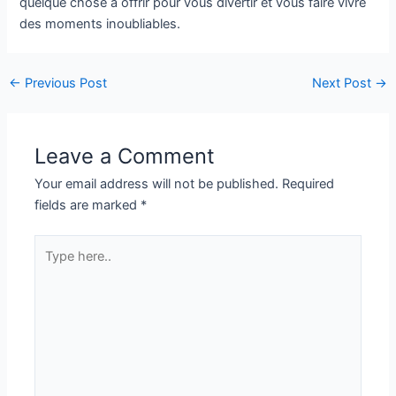
quelque chose à offrir pour vous divertir et vous faire vivre
des moments inoubliables.
←
Previous Post
Next Post
→
Leave a Comment
Your email address will not be published.
Required
fields are marked
*
Type
here..