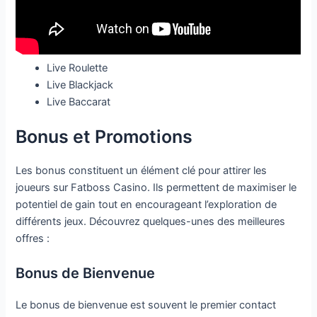
Live Roulette
Live Blackjack
Live Baccarat
Bonus et Promotions
Les bonus constituent un élément clé pour attirer les
joueurs sur Fatboss Casino. Ils permettent de maximiser le
potentiel de gain tout en encourageant l’exploration de
différents jeux. Découvrez quelques-unes des meilleures
offres :
Bonus de Bienvenue
Le bonus de bienvenue est souvent le premier contact