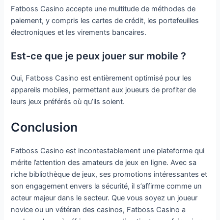
Fatboss Casino accepte une multitude de méthodes de
paiement, y compris les cartes de crédit, les portefeuilles
électroniques et les virements bancaires.
Est-ce que je peux jouer sur mobile ?
Oui, Fatboss Casino est entièrement optimisé pour les
appareils mobiles, permettant aux joueurs de profiter de
leurs jeux préférés où qu’ils soient.
Conclusion
Fatboss Casino est incontestablement une plateforme qui
mérite l’attention des amateurs de jeux en ligne. Avec sa
riche bibliothèque de jeux, ses promotions intéressantes et
son engagement envers la sécurité, il s’affirme comme un
acteur majeur dans le secteur. Que vous soyez un joueur
novice ou un vétéran des casinos, Fatboss Casino a